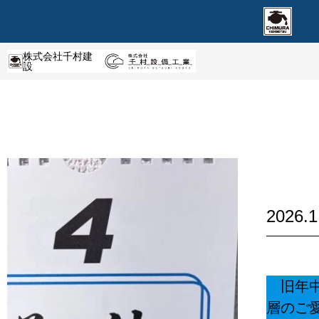
株式会社千村建
設
2026
旧年中
層のご