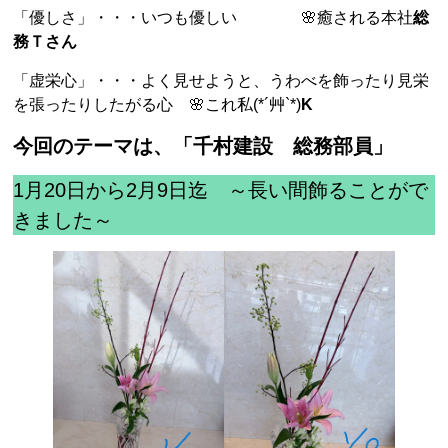
「優しさ」・・・いつも優しい 🌸癒される本社
総
務Ｔさん
「虚栄心」・・・よく見せようと、うわべを飾ったり見栄
を張ったりしたがる心 🌸これ私(*´艸`*)
K
今回のテーマは、「千村建設 総務部員」
1月20日から2月9日迄 ～長い間飾ることがで
きました～